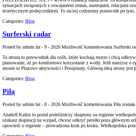
sytuacjach związanych z oswajaniem zmian, nastrojami, relacjami or
teoretycznym podręcznikiem. To raczej codzienny pomocnik po tym, j
Categories:
Blog
Surferski radar
Posted by admin
lut - 9 - 2026
Możliwość komentowania
Surferski r
Ta strona to przewodnik dla osób, które kochają morze i chcą odkry
planowanie, aż po komfortowe korzystanie z wody. Jeśli marzysz o 
stronie to Plażowe aktywności i Pensjonaty. Główną ideą strony jest
Categories:
Blog
Piła
Posted by admin
lut - 8 - 2026
Możliwość komentowania
Piła
została
Anabell Kalisz to portal podróżniczy skupiony na regionie wielkopol
szukasz inspiracji na wypad, chcesz odkryć perełki poza głównym szla
opowieść o regionie – prowadzona krok po kroku. Wielkopolska potra
Categories:
Blog