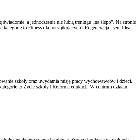
się świadomie, a jednocześnie nie lubią treningu „na ślepo”. Na stronie
kategorie to Fitness dla początkujących i Regeneracja i sen. Idea
wanie szkoły oraz uwydatnia misję pracy wychowawców i dzieci.
tegorie to Życie szkoły i Reforma edukacji. W centrum działań
 znajdą przystępne inspiracje. Strona skupia się na realnych