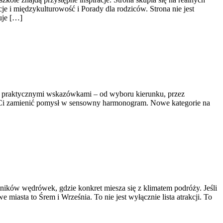
 i międzykulturowość i Porady dla rodziców. Strona nie jest
uje […]
ę z praktycznymi wskazówkami – od wyboru kierunku, przez
ogą Ci zamienić pomysł w sensowny harmonogram. Nowe kategorie na
śników wędrówek, gdzie konkret miesza się z klimatem podróży. Jeśli
miasta to Śrem i Września. To nie jest wyłącznie lista atrakcji. To