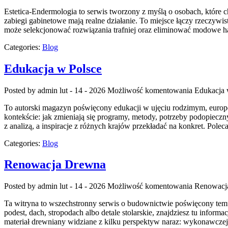
Estetica-Endermologia to serwis tworzony z myślą o osobach, które 
zabiegi gabinetowe mają realne działanie. To miejsce łączy rzeczyw
może selekcjonować rozwiązania trafniej oraz eliminować modowe ha
Categories:
Blog
Edukacja w Polsce
Posted by admin
lut - 14 - 2026
Możliwość komentowania
Edukacja 
To autorski magazyn poświęcony edukacji w ujęciu rodzimym, europejs
kontekście: jak zmieniają się programy, metody, potrzeby podopiec
z analizą, a inspiracje z różnych krajów przekładać na konkret. Pol
Categories:
Blog
Renowacja Drewna
Posted by admin
lut - 14 - 2026
Możliwość komentowania
Renowacj
Ta witryna to wszechstronny serwis o budownictwie poświęcony temu,
podest, dach, stropodach albo detale stolarskie, znajdziesz tu inf
materiał drewniany widziane z kilku perspektyw naraz: wykonawczej,