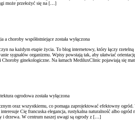
gi może przełożyć się na […]
ia a choroby współistniejące
została wyłączona
czyn na każdym etapie życia. To blog internetowy, który łączy rzetel
wanie sygnałów organizmu. Wpisy powstają tak, aby ułatwiać orientacj
 i Choroby ginekologiczne. Na łamach MediluxClinic pojawiają się mat
itektura ogrodowa
została wyłączona
znym oraz wszystkiemu, co pomaga zaprojektować efektowny ogród. To
i interesuje Cię francuska elegancja, rustykalna naturalność albo ogród 
y i drzewa. W centrum naszej uwagi są ogrody z […]