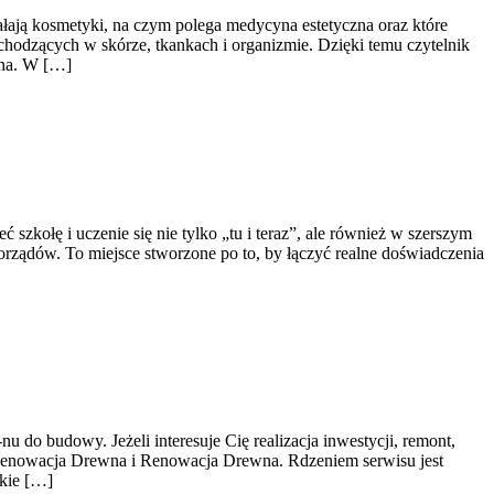
ałają kosmetyki, na czym polega medycyna estetyczna oraz które
chodzących w skórze, tkankach i organizmie. Dzięki temu czytelnik
zna. W […]
zkołę i uczenie się nie tylko „tu i teraz”, ale również w szerszym
rządów. To miejsce stworzone po to, by łączyć realne doświadczenia
do budowy. Jeżeli interesuje Cię realizacja inwestycji, remont,
ie Renowacja Drewna i Renowacja Drewna. Rdzeniem serwisu jest
akie […]