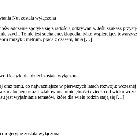
tania Nut
została wyłączona
doświadczenie spotyka się z radością odkrywania. Jeśli szukasz prz
dniejszych. To nie jest sucha encyklopedia, tylko wspierający towarzy
orii muzyki: metrum, praca z czasem, linia […]
wo i książki dla dzieci
została wyłączona
j oraz temu, co najważniejsze w pierwszych latach rozwoju: wczesnej 
nia z maluchem oraz kształtowania umiejętności dziecka od wieku wczes
isu jest wyjaśnianie tematów, które dla wielu rodzin stają się […]
 drogeryjne
została wyłączona