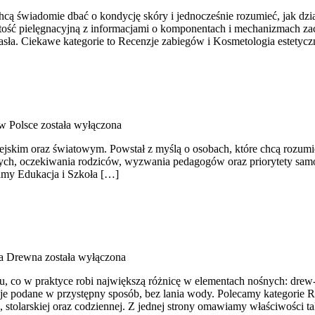
chcą świadomie dbać o kondycję skóry i jednocześnie rozumieć, jak dzi
istość pielęgnacyjną z informacjami o komponentach i mechanizmach za
sła. Ciekawe kategorie to Recenzje zabiegów i Kosmetologia estetyc
w Polsce
została wyłączona
kim oraz światowym. Powstał z myślą o osobach, które chcą rozumieć s
znych, oczekiwania rodziców, wyzwania pedagogów oraz priorytety samo
ecamy Edukacja i Szkoła […]
a Drewna
została wyłączona
 co w praktyce robi największą różnicę w elementach nośnych: drew-nu 
ormacje podane w przystępny sposób, bez lania wody. Polecamy kategor
 stolarskiej oraz codziennej. Z jednej strony omawiamy właściwości t