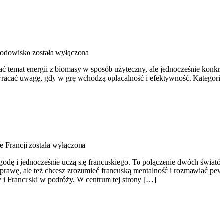
środowisko
została wyłączona
ć temat energii z biomasy w sposób użyteczny, ale jednocześnie konkr
zwracać uwagę, gdy w grę wchodzą opłacalność i efektywność. Kategori
e Francji
została wyłączona
zygodę i jednocześnie uczą się francuskiego. To połączenie dwóch świat
awę, ale też chcesz zrozumieć francuską mentalność i rozmawiać pewn
i Francuski w podróży. W centrum tej strony […]