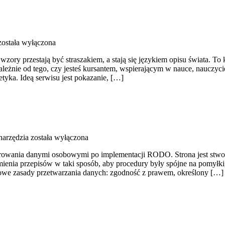
ostała wyłączona
wzory przestają być straszakiem, a stają się językiem opisu świata. 
zależnie od tego, czy jesteś kursantem, wspierającym w nauce, nauczy
tyka. Ideą serwisu jest pokazanie, […]
narzędzia
została wyłączona
owania danymi osobowymi po implementacji RODO. Strona jest stwor
umienia przepisów w taki sposób, aby procedury były spójne na pomyłk
 nowe zasady przetwarzania danych: zgodność z prawem, określony […]