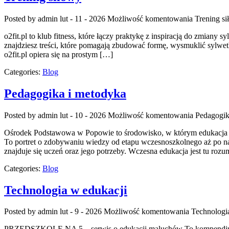
Posted by admin
lut - 11 - 2026
Możliwość komentowania
Trening s
o2fit.pl to klub fitness, które łączy praktykę z inspiracją do zmiany s
znajdziesz treści, które pomagają zbudować formę, wysmuklić sylwetk
o2fit.pl opiera się na prostym […]
Categories:
Blog
Pedagogika i metodyka
Posted by admin
lut - 10 - 2026
Możliwość komentowania
Pedagogik
Ośrodek Podstawowa w Popowie to środowisko, w którym edukacja ł
To portret o zdobywaniu wiedzy od etapu wczesnoszkolnego aż po na
znajduje się uczeń oraz jego potrzeby. Wczesna edukacja jest tu roz
Categories:
Blog
Technologia w edukacji
Posted by admin
lut - 9 - 2026
Możliwość komentowania
Technologi
PRZEDSZKOLE NA 5 – serwis o edukacji maluchów To kompendium, w 