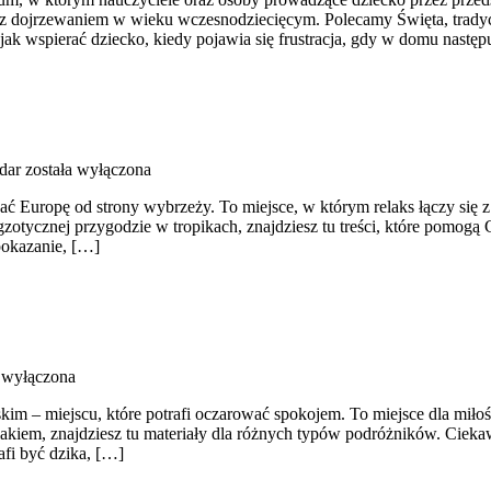
az dojrzewaniem w wieku wczesnodziecięcym. Polecamy Święta, tradycje
ak wspierać dziecko, kiedy pojawia się frustracja, gdy w domu następ
adar
została wyłączona
wać Europę od strony wybrzeży. To miejsce, w którym relaks łączy si
egzotycznej przygodzie w tropikach, znajdziesz tu treści, które pom
 pokazanie, […]
 wyłączona
skim – miejscu, które potrafi oczarować spokojem. To miejsce dla miło
kiem, znajdziesz tu materiały dla różnych typów podróżników. Ciekawe 
fi być dzika, […]