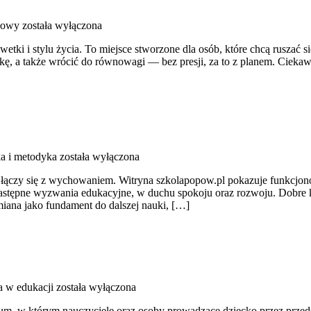
iłowy
została wyłączona
ylwetki i stylu życia. To miejsce stworzone dla osób, które chcą ruszać 
ę, a także wrócić do równowagi — bez presji, za to z planem. Ciekawe 
a i metodyka
została wyłączona
ączy się z wychowaniem. Witryna szkolapopow.pl pokazuje funkcjono
stępne wyzwania edukacyjne, w duchu spokoju oraz rozwoju. Dobre ka
umiana jako fundament do dalszej nauki, […]
a w edukacji
została wyłączona
którym nauczyciele oraz osoby prowadzące dziecko przez przedszkole