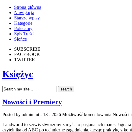
Strona główna
Nawigacja
Starsze wpisy
Kategorie
Polecamy
Spis Treści
Słońce
SUBSCRIBE
FACEBOOK
TWITTER
Księżyc
Nowości i Premiery
Posted by admin
lut - 18 - 2026
Możliwość komentowania
Nowości i
Landworld to serwis stworzony z myślą o pasjonatach marek Jaguara 
czytelnika od ABC po techniczne zagadnienia, łącząc praktykę z kon